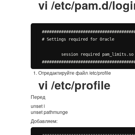
vi /etc/pam.d/log
#######################################
# Settings required for Oracle

	session required pam_limits.so

Отредактируйте файл /etc/profile
vi /etc/profile
Перед
unset i
unset pathmunge
Добавляем: