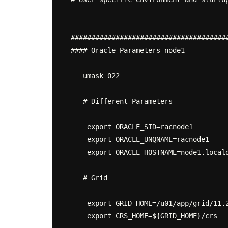
#######################################
#### Oracle Parameters node1

   umask 022

   # Different Parameters

    export ORACLE_SID=racnode1

    export ORACLE_UNQNAME=racnode1

    export ORACLE_HOSTNAME=node1.localdomain

   # Grid

    export GRID_HOME=/u01/app/grid/11.2

    export CRS_HOME=${GRID_HOME}/crs
