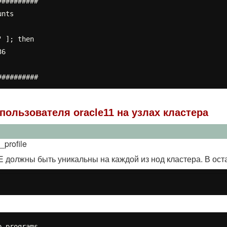
#########

nts

пользователя oracle11 на узлах кластера
profile
жны быть уникальны на каждой из нод кластера. В оста
 programs
