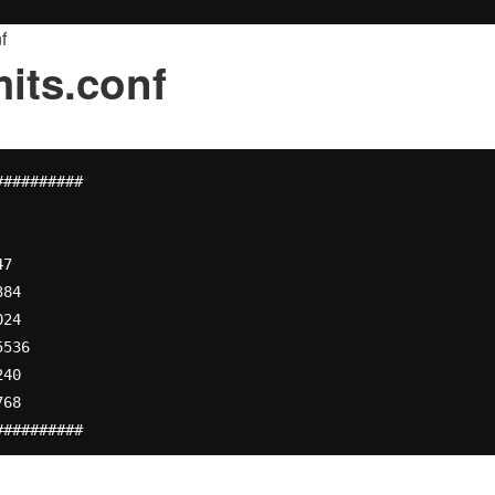
f
mits.conf
#########
