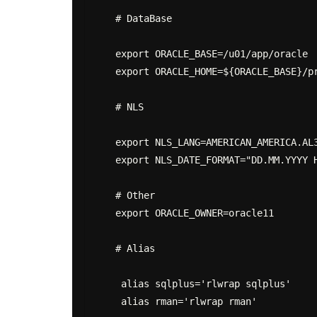
   # DataBase

   export ORACLE_BASE=/u01/app/oracle

   export ORACLE_HOME=${ORACLE_BASE}/product/rac/11.2

   # NLS

   export NLS_LANG=AMERICAN_AMERICA.AL32UTF8

   export NLS_DATE_FORMAT="DD.MM.YYYY HH24:MI:SS"

   # Other

   export ORACLE_OWNER=oracle11

   # Alias

    alias sqlplus='rlwrap sqlplus'

    alias rman='rlwrap rman'
