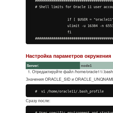
#######################################
# Shell limits for Oracle 11 user accou
		if [ $USER = "oracle11" ]; then

		ulimit -u 16384 -n 65536

		fi

Настройка параметров окружения 
Server:
node1
Отредактируйте файл /home/oracle11/.bash_
Значения ORACLE_SID и ORACLE_UNQNAME дол
Сразу после:
# User specific environment and startup