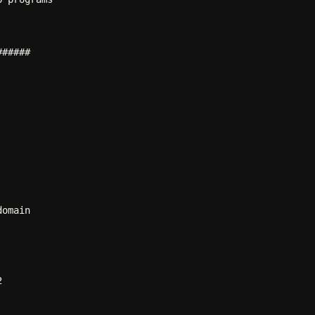
#####
