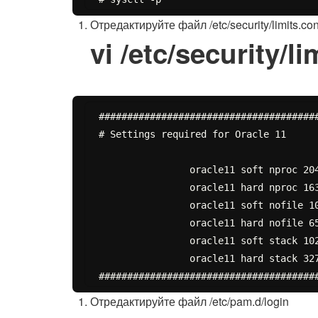
Отредактируйте файл /etc/security/limits.con
vi /etc/security/li
#######################################
# Settings required for Oracle 11

		oracle11 soft nproc 2047

		oracle11 hard nproc 16384

		oracle11 soft nofile 1024

		oracle11 hard nofile 65536

		oracle11 soft stack 10240

		oracle11 hard stack 32768

Отредактируйте файл /etc/pam.d/login