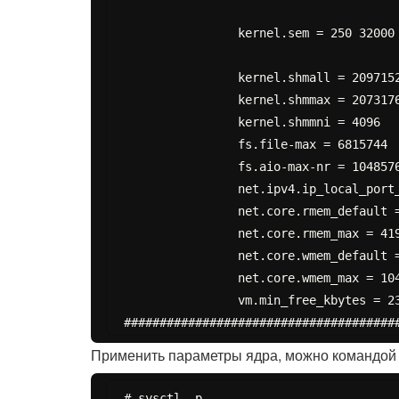
		kernel.sem = 250 32000 100 128

		kernel.shmall = 2097152

		kernel.shmmax = 2073176064

		kernel.shmmni = 4096

		fs.file-max = 6815744

		fs.aio-max-nr = 1048576

		net.ipv4.ip_local_port_range = 20000 65500

		net.core.rmem_default = 262144

		net.core.rmem_max = 4194304

		net.core.wmem_default = 262144

		net.core.wmem_max = 1048586

		vm.min_free_kbytes = 23168

Применить параметры ядра, можно командой