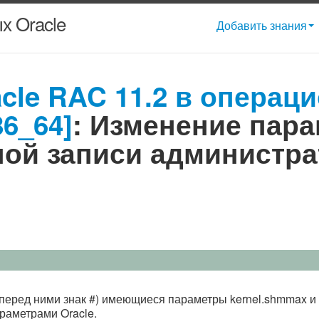
х Oracle
Добавить знания
cle RAC 11.2 в операц
86_64]
: Изменение пара
ной записи администра
перед ними знак #) имеющиеся параметры kernel.shmmax и k
раметрами Oracle.