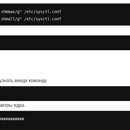
shmmax/g" /etc/sysctl.conf

узнать введя команду
метры ядра.
##########
