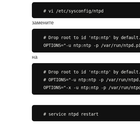
замените
# Drop root to id 'ntp:ntp' by default.
на
# Drop root to id 'ntp:ntp' by default.
# OPTIONS="-u ntp:ntp -p /var/run/ntpd.