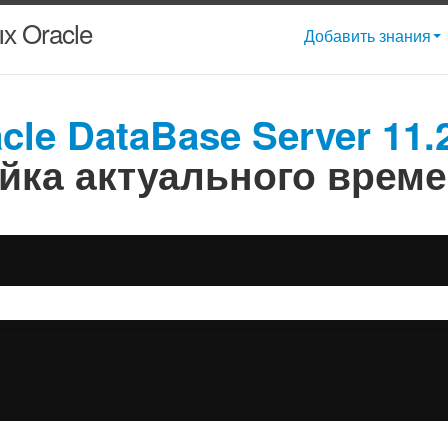
х Oracle
Добавить знания
le DataBase Server 11.2
ойка актуального врем