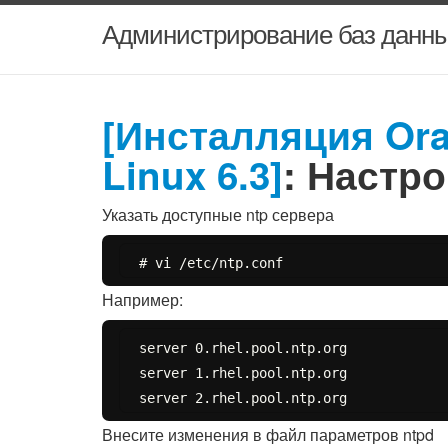
Администрирование баз данны
[Инсталляция Orac
Linux 6.3]
: Настр
Указать доступные ntp сервера
Например:
server 0.rhel.pool.ntp.org

server 1.rhel.pool.ntp.org

Внесите изменения в файл параметров ntpd