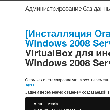
Администрирование баз данны
[Инсталляция Orac
Windows 2008 Ser
VirtualBox для и
Windows 2008 Ser
О том как инсталлировал virtualbox, переменн
здесь
Задаем переменную с именем создаваемой ви
# su - vmadm
