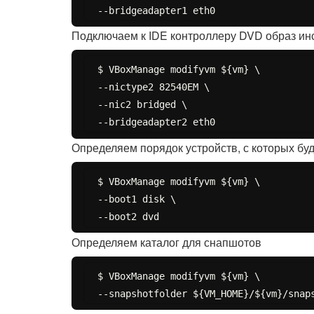
Подключаем к IDE контроллеру DVD образ ин
$ VBoxManage modifyvm ${vm} \

--nictype2 82540EM \

--nic2 bridged \

Определяем порядок устройств, с которых бу
$ VBoxManage modifyvm ${vm} \

--boot1 disk \

Определяем каталог для снапшотов
$ VBoxManage modifyvm ${vm} \
