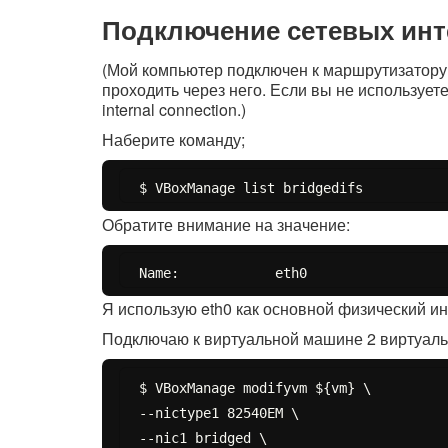
Подключение сетевых ин
(Мой компьютер подключен к маршрутизатору
проходить через него. Если вы не использует
internal connection.)
Наберите команду;
Обратите внимание на значение:
Я использую eth0 как основной физический и
Подключаю к виртуальной машине 2 виртуальны
$ VBoxManage modifyvm ${vm} \

--nictype1 82540EM \

--nic1 bridged \
