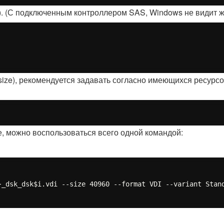
. (С подключенным контроллером SAS, Windows не видит ж
size), рекомендуется задавать согласно имеющихся ресурс
же, можно воспользоваться всего одной командой:
_dsk_dsk$i.vdi --size 40960 --format VDI --variant Stand