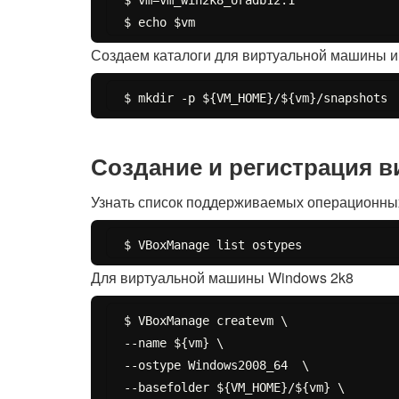
$ vm=vm_win2k8_oradb12.1

Создаем каталоги для виртуальной машины и 
Создание и регистрация 
Узнать список поддерживаемых операционны
Для виртуальной машины Windows 2k8
$ VBoxManage createvm \

--name ${vm} \

--ostype Windows2008_64  \

--basefolder ${VM_HOME}/${vm} \
