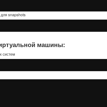
для snapshots
виртуальной машины:
х систем