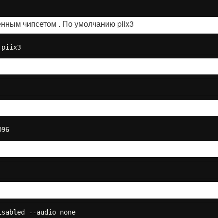
нным чипсетом . По умолчанию piix3