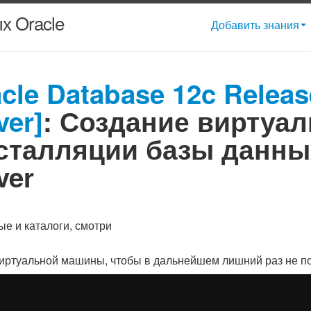
х Oracle
Добавить знания
le Database 12c Release
ver]
: Создание виртуа
нсталляции базы данных
ver
ые и каталоги, смотри
ртуальной машины, чтобы в дальнейшем лишний раз не по