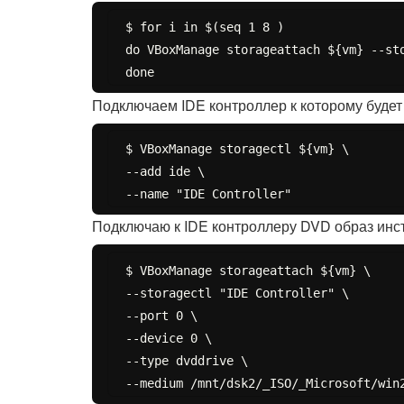
$ for i in $(seq 1 8 )

do VBoxManage storageattach ${vm} --st
Подключаем IDE контроллер к которому буде
$ VBoxManage storagectl ${vm} \

--add ide \

Подключаю к IDE контроллеру DVD образ инс
$ VBoxManage storageattach ${vm} \

--storagectl "IDE Controller" \

--port 0 \

--device 0 \

--type dvddrive \
