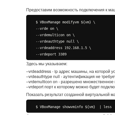
Предоставим возможность подключения к ма
$ VBoxManage modifyvm ${vm} \

--vrde on \

--vrdemulticon on \

--vrdeauthtype null \

--vrdeaddress 192.168.1.5 \

Здесь мы указываем:
–vrdeaddress - ip адрес машины, на которой ус
–vrdeauthtype null - аутентификация не требуе
–vrdemulticon on - разрешено множественно
–vrdeport порт к которому можно будет подкл
Показать результат созданной виртуальной 