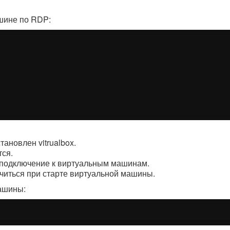
шине по RDP:
тановлен vitrualbox.
тся.
е подключение к виртуальным машинам.
ючиться при старте виртуальной машины.
машины: