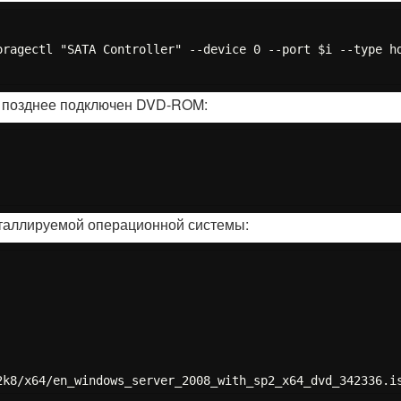
oragectl "SATA Controller" --device 0 --port $i --type hd
т позднее подключен DVD-ROM:
таллируемой операционной системы: