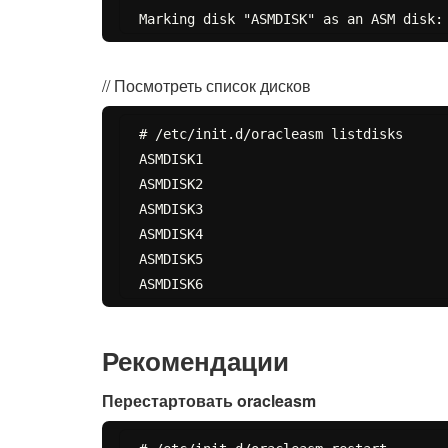
// Посмотреть список дисков
# /etc/init.d/oracleasm listdisks

ASMDISK1

ASMDISK2

ASMDISK3

ASMDISK4

ASMDISK5

Рекомендации
Перестартовать oracleasm