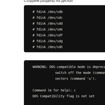
Создаем разделы на дисках
# fdisk /dev/sdb

# fdisk /dev/sdc

# fdisk /dev/sdd

# fdisk /dev/sde

# fdisk /dev/sdf

# fdisk /dev/sdg

WARNING: DOS-compatible mode is depreca
            switch off the mode (command 'c') and change display units to

            sectors (command 'u').

Command (m for help): c

DOS Compatibility flag is not set
