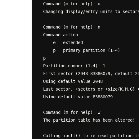
Command (m for help): u

Changing display/entry units to sectors
Command (m for help): n

Command action

    e   extended

    p   primary partition (1-4)

p

Partition number (1-4): 1

First sector (2048-83886079, default 20
Using default value 2048

Last sector, +sectors or +size{K,M,G} (
Using default value 83886079

Command (m for help): w

The partition table has been altered!

Calling ioctl() to re-read partition ta