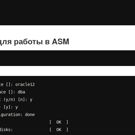
для работы в ASM
e []: oracle12

ce []: dba

 (y/n) [n]: y

 [y]: y

guration: done

                    [  OK  ]
