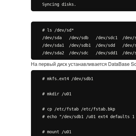
# ls /dev/sd*

/dev/sda   /dev/sdb   /dev/sdc1  /dev/s
/dev/sda1  /dev/sdb1  /dev/sdd   /dev/s
На первый диск устанавливается DataBase So
# mkfs.ext4 /dev/sdb1

# mkdir /u01

# cp /etc/fstab /etc/fstab.bkp

# echo "/dev/sdb1 /u01 ext4 defaults 1 
# mount /u01
