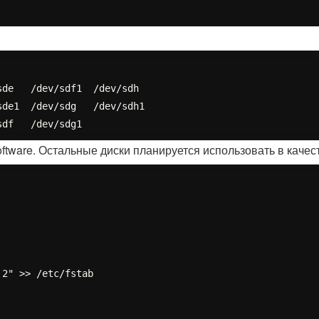
de   /dev/sdf1  /dev/sdh

de1  /dev/sdg   /dev/sdh1

ftware. Остальные диски планируется использовать в кач
2" >> /etc/fstab
