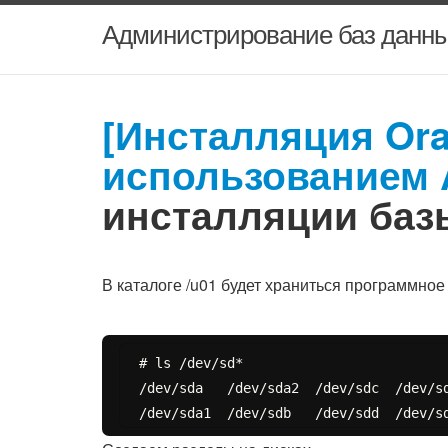
Администрирование баз данны
[Инсталляция Orac
использованием 
инсталляции баз
В каталоге /u01 будет храниться программное
# ls /dev/sd*

/dev/sda   /dev/sda2  /dev/sdc  /dev/sd