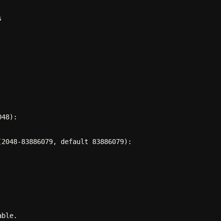


48):

2048-83886079, default 83886079):

ble.
